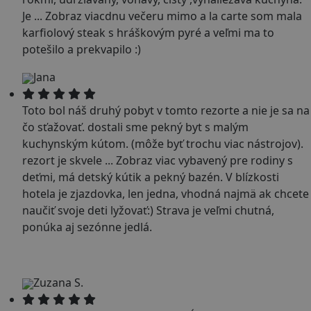
Je
...
Zobraz viac
dnu večeru mimo a la carte som mala
karfiolový steak s hráškovým pyré a veľmi ma to
potešilo a prekvapilo :)
Jana
Toto bol náš druhý pobyt v tomto rezorte a nie je sa na
čo sťažovať. dostali sme pekný byt s malým
kuchynským kútom. (môže byť trochu viac nástrojov).
rezort je skvele
...
Zobraz viac
vybavený pre rodiny s
deťmi, má detský kútik a pekný bazén. V blízkosti
hotela je zjazdovka, len jedna, vhodná najmä ak chcete
naučiť svoje deti lyžovať:) Strava je veľmi chutná,
ponúka aj sezónne jedlá.
Zuzana S.