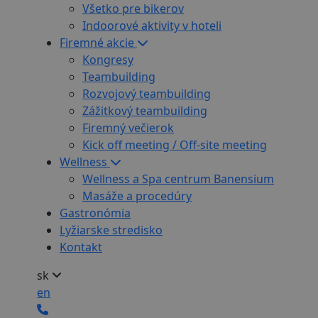
Všetko pre bikerov
Indoorové aktivity v hoteli
Firemné akcie
Kongresy
Teambuilding
Rozvojový teambuilding
Zážitkový teambuilding
Firemný večierok
Kick off meeting / Off-site meeting
Wellness
Wellness a Spa centrum Banensium
Masáže a procedúry
Gastronómia
Lyžiarske stredisko
Kontakt
sk
en