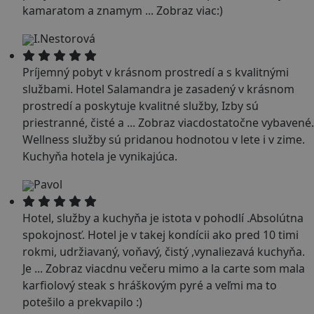
kamaratom a znamym
...
Zobraz viac
:)
I.Nestorová
Príjemný pobyt v krásnom prostredí a s kvalitnými
službami. Hotel Salamandra je zasadený v krásnom
prostredí a poskytuje kvalitné služby, Izby sú
priestranné, čisté a
...
Zobraz viac
dostatočne vybavené.
Wellness služby sú pridanou hodnotou v lete i v zime.
Kuchyňa hotela je vynikajúca.
Pavol
Hotel, služby a kuchyňa je istota v pohodlí .Absolútna
spokojnosť. Hotel je v takej kondícii ako pred 10 timi
rokmi, udržiavaný, voňavý, čistý ,vynaliezavá kuchyňa.
Je
...
Zobraz viac
dnu večeru mimo a la carte som mala
karfiolový steak s hráškovým pyré a veľmi ma to
potešilo a prekvapilo :)