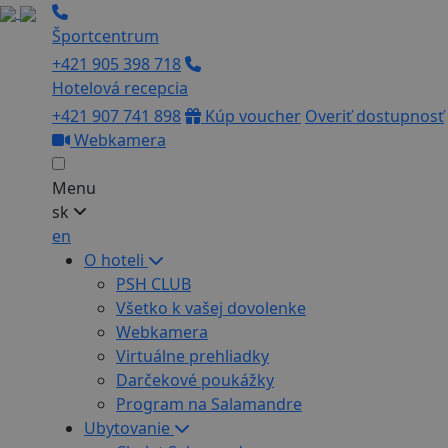
Športcentrum
+421 905 398 718
Hotelová recepcia
+421 907 741 898
Kúp voucher
Overiť dostupnosť
Webkamera
Menu
sk
en
O hoteli
PSH CLUB
Všetko k vašej dovolenke
Webkamera
Virtuálne prehliadky
Darčekové poukážky
Program na Salamandre
Ubytovanie