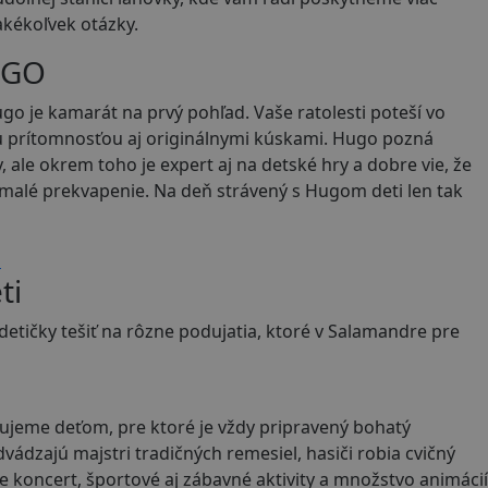
akékoľvek otázky.
UGO
o je kamarát na prvý pohľad. Vaše ratolesti poteší vo
 prítomnosťou aj originálnymi kúskami. Hugo pozná
 ale okrem toho je expert aj na detské hry a dobre vie, že
ži malé prekvapenie. Na deň strávený s Hugom deti len tak
i
ti
etičky tešiť na rôzne podujatia, ktoré v Salamandre pre
nujeme deťom, pre ktoré je vždy pripravený bohatý
ádzajú majstri tradičných remesiel, hasiči robia cvičný
e koncert, športové aj zábavné aktivity a množstvo animácií