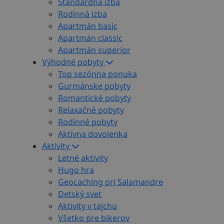
Štandardná izba
Rodinná izba
Apartmán basic
Apartmán classic
Apartmán superior
Výhodné pobyty
Top sezónna ponuka
Gurmánske pobyty
Romantické pobyty
Relaxačné pobyty
Rodinné pobyty
Aktívna dovolenka
Aktivity
Letné aktivity
Hugo hra
Geocaching pri Salamandre
Detský svet
Aktivity v tajchu
Všetko pre bikerov