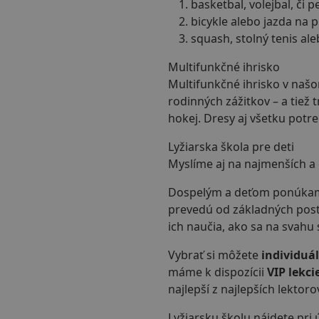
basketbal, volejbal, či 
bicykle alebo jazda na 
squash, stolný tenis ale
Multifunkčné ihrisko
Multifunkčné ihrisko v našo
rodinných zážitkov – a tiež t
hokej. Dresy aj všetku potr
Lyžiarska škola pre deti
Myslíme aj na najmenších a c
Dospelým a deťom ponúkame 
prevedú od základných posto
ich naučia, ako sa na svahu
Vybrať si môžete
individuá
máme k dispozícii
VIP lekci
najlepší z najlepších lektoro
Lyžiarsku školu nájdete pri