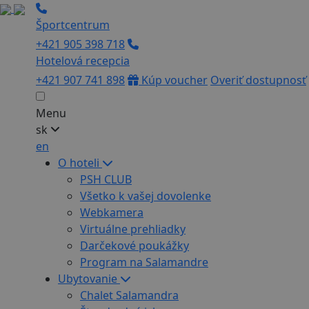
Športcentrum
+421 905 398 718
Hotelová recepcia
+421 907 741 898
Kúp voucher
Overiť dostupnosť
Menu
sk
en
O hoteli
PSH CLUB
Všetko k vašej dovolenke
Webkamera
Virtuálne prehliadky
Darčekové poukážky
Program na Salamandre
Ubytovanie
Chalet Salamandra