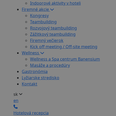
Indoorové aktivity v hoteli
Firemné akcie
Kongresy
Teambuilding
Rozvojový teambuilding
Zážitkový teambuilding
Firemný večierok
Kick off meeting / Off-site meeting
Wellness
Wellness a Spa centrum Banensium
Masáže a procedúry
Gastronómia
Lyžiarske stredisko
Kontakt
sk
en
Hotelová recepcia