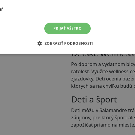
Detský kútik
NÉ
Farbičky, maľovanky, plyšov
hotela Salamandra. Rodičia, 
PRIJAŤ VŠETKO
na hry je nadštandardný. Vo
profesionálnych animátorov
ZOBRAZIŤ PODROBNOSTI
Detské wellness
Po dobrom a výdatnom bicykl
ratolesť. Využite wellness c
zjazdovky. Deti ocenia bazé
ktorých sa na chvíľku budú c
Deti a šport
Deti môžu v Salamandre trávi
záujmov, pre ktorý šport al
zapožičať priamo na mieste,