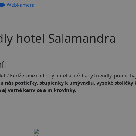
Webkamera
ndly hotel Salamandra
í!
 deti? Keďže sme rodinný hotel a tiež baby friendly, prenec
ú u nás postieľky, stupienky k umývadlu, vysoké stoličky 
 aj varné kanvice a mikrovlnky.