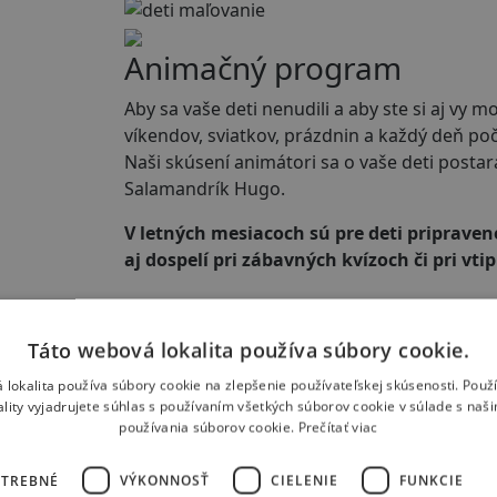
Animačný program
Aby sa vaše deti nenudili a aby ste si aj v
víkendov, sviatkov, prázdnin a každý deň p
Naši skúsení animátori sa o vaše deti post
Salamandrík Hugo.
V letných mesiacoch sú pre deti priprave
aj dospelí pri zábavných kvízoch či pri vti
Detské ihrisko
Táto webová lokalita používa súbory cookie.
 lokalita používa súbory cookie na zlepšenie používateľskej skúsenosti. Použ
Hojdačky, šmykľavky, trampo
ality vyjadrujete súhlas s používaním všetkých súborov cookie v súlade s naš
hlavne v lete. Ihrisko sa n
používania súborov cookie.
Prečítať viac
vášmu drobcovi zunuje bicyk
detskom ihrisku, kde okrem 
OTREBNÉ
VÝKONNOSŤ
CIELENIE
FUNKCIE