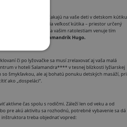
í kamaráti a iné hračky čakajú na vaše deti v detskom kútiku
ale aj malí drobci, ocenia veľkosť kútika – priestor určený
 vybraných termínoch sa vašim ratolestiam venuje tím
 a tiež náš
maskot Salamandrík Hugo.
ovaní či po lyžovačke sa musí zrelaxovať aj vaša malá
entrum v hoteli Salamandra**** v tesnej blízkosti lyžiarskej
n so šmykľavkou, ale aj bohatú ponuku detských masáží, pri
ítiť ako „dospeláci“.
ť aktívne čas spolu s rodičmi. Záleží len od veku a od
ebo pre akú aktivitu sa rozhodnú, potrebné vybavenie sa dá
 inštruktora treba objednať vopred: