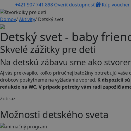
+421 907 741 898
Overiť dostupnosť
Kúp voucher
Domov
/
Aktivity
/
Detský svet
Detský svet - baby frie
Skvelé zážitky pre deti
Na detskú zábavu sme ako stvoren
Aj vás prekvapilo, koľko príručnej batožiny potrebujú vaše
drobcov poskytneme na vyžiadanie vopred.
K dispozícii s
redukcie na WC. V prípade potreby vám radi zapožičiame
Zobraz
Animácie
Aktivity v resorte
Podujatia pre deti
Galéria
Možnosti detského sveta