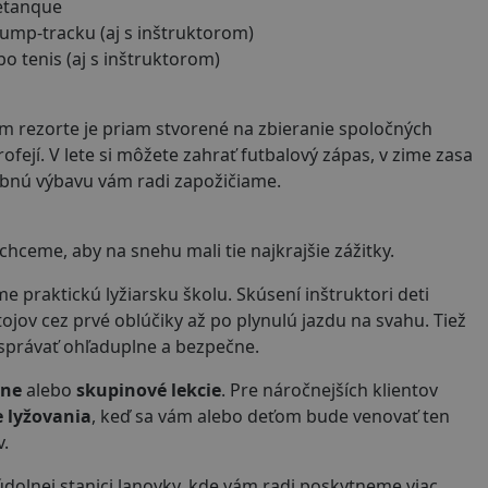
petanque
pump-tracku (aj s inštruktorom)
bo tenis (aj s inštruktorom)
m rezorte je priam stvorené na zbieranie spoločných
rofejí. V lete si môžete zahrať futbalový zápas, v zime zasa
ebnú výbavu vám radi zapožičiame.
hceme, aby na snehu mali tie najkrajšie zážitky.
praktickú lyžiarsku školu. Skúsení inštruktori deti
jov cez prvé oblúčiky až po plynulú jazdu na svahu. Tiež
 správať ohľaduplne a bezpečne.
lne
alebo
skupinové lekcie
. Pre náročnejších klientov
e lyžovania
, keď sa vám alebo deťom bude venovať ten
v.
 údolnej stanici lanovky, kde vám radi poskytneme viac