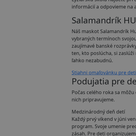
informácií a odpovieme na 
Salamandrík H
Náš maskot Salamandrík Hug
vybraných termínoch svojou
zaujímavé banské rozprávky,
ten, kto poslúcha, si zaslú
ľahko nezabudnú.
Stiahni omaľovánku pre det
Podujatia pre de
Počas celého roka sa môžu d
nich pripravujeme.
Medzinárodný deň detí
Každý prvý víkend v júni ve
program. Svoje umenie predv
zásah. Pre deti organizujem