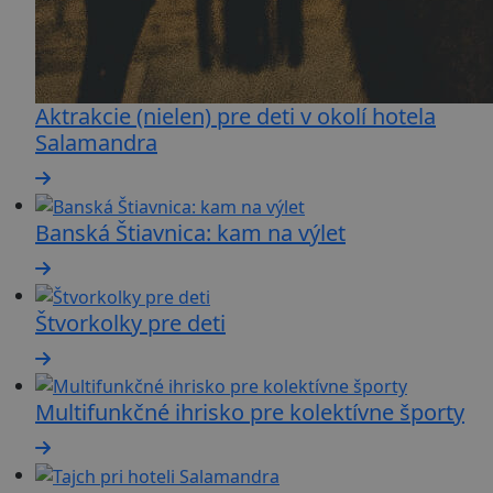
Aktrakcie (nielen) pre deti v okolí hotela
Salamandra
Banská Štiavnica: kam na výlet
Štvorkolky pre deti
Multifunkčné ihrisko pre kolektívne športy