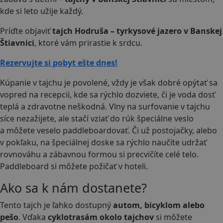
kde si leto užije každý.
Príďte objaviť
tajch Hodruša – tyrkysové jazero v Banskej
Štiavnici
, ktoré vám prirastie k srdcu.
Rezervujte si pobyt ešte dnes!
Kúpanie v tajchu je povolené, vždy je však dobré opýtať sa
vopred na recepcii, kde sa rýchlo dozviete, či je voda dosť
teplá a zdravotne neškodná. Vlny na surfovanie v tajchu
síce nezažijete, ale stačí vziať do rúk špeciálne veslo
a môžete veselo paddleboardovať. Či už postojačky, alebo
v pokľaku, na špeciálnej doske sa rýchlo naučíte udržať
rovnováhu a zábavnou formou si precvičíte celé telo.
Paddleboard si môžete požičať v hoteli.
Ako sa k nám dostanete?
Tento tajch je ľahko dostupný
autom, bicyklom alebo
pešo
. Vďaka
cyklotrasám okolo tajchov
si môžete