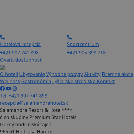
Hotelová recepcia
Športcentrum
+421 907 741 898
+421 905 398 718
Overiť dostupnosť
O hoteli
Ubytovanie
Výhodné pobyty
Aktivity
Firemné akcie
Wellness
Gastronómia
Lyžiarske stredisko
Kontakt
Tel. +421 907 741 898
recepcia@salamandrahotel.sk
Salamandra Resort & Hotel****
člen skupiny Premium Star Hotels
Horný hodrušský tajch
966 61 Hodruša Hámre