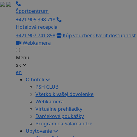
Športcentrum
+421 905 398 718
Hotelová recepcia
+421 907 741 898
Kúp voucher
Overiť dostupnosť
Webkamera
Menu
sk
en
O hoteli
PSH CLUB
Všetko k vašej dovolenke
Webkamera
Virtuálne prehliadky
Darčekové poukážky
Program na Salamandre
Ubytovanie