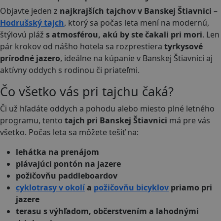
Objavte jeden z
najkrajších tajchov v Banskej Štiavnici
–
Hodrušský tajch
, ktorý sa počas leta mení na modernú,
štýlovú pláž
s atmosférou, akú by ste čakali pri mori
. Len
pár krokov od nášho hotela sa rozprestiera
tyrkysové
prírodné jazero
, ideálne na kúpanie v Banskej Štiavnici aj
aktívny oddych s rodinou či priateľmi.
Čo všetko vás pri tajchu čaká?
Či už hľadáte oddych a pohodu
alebo miesto plné letného
programu, tento
tajch pri Banskej Štiavnici
má pre vás
všetko. Počas leta sa môžete tešiť na:
lehátka na prenájom
plávajúci pontón na jazere
požičovňu paddleboardov
cyklotrasy v okolí
a
požičovňu bicyklov
priamo pri
jazere
terasu s výhľadom, občerstvením a lahodnými