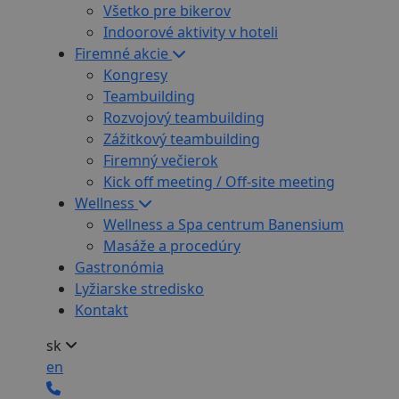
Všetko pre bikerov
Indoorové aktivity v hoteli
Firemné akcie
Kongresy
Teambuilding
Rozvojový teambuilding
Zážitkový teambuilding
Firemný večierok
Kick off meeting / Off-site meeting
Wellness
Wellness a Spa centrum Banensium
Masáže a procedúry
Gastronómia
Lyžiarske stredisko
Kontakt
sk
en