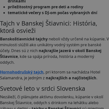
drinkami
príležitostný program pre deti a rodiny
tematické večery s DJ-om počas vybraných dní
Tajch v Banskej Štiavnici: História,
ktorá osvieži
Banskoštiavnické tajchy
neboli vždy určené na kúpanie. V
minulosti slúžili ako unikátny vodný systém pre banské
účely. Dnes sú z nich
najkrajšie jazerá v okolí Banskej
Štiavnice
, kde sa spája príroda, história a moderný
oddych.
Hornohodrušský tajch
, pri ktorom sa nachádza Hotel
Salamandra, je jedným z
najkrajších a najčistejších
.
Svetové leto v srdci Slovenska
Nezáleží, či plánujete aktívnu dovolenku, kúpanie v okolí
Banskej Štiavnice, oddych s drinkom na lehátku alebo
zábavu s deťmi –
tajchy v Banskej Štiavnici
sú miestom,