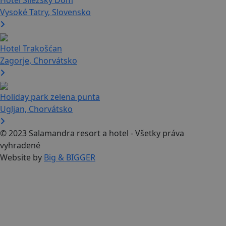
Vysoké Tatry, Slovensko
Hotel Trakošćan
Zagorje, Chorvátsko
Holiday park zelena punta
Ugljan, Chorvátsko
© 2023 Salamandra resort a hotel - Všetky práva
vyhradené
Website by
Big & BIGGER