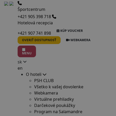
Športcentrum
+421 905 398 718
Hotelová recepcia
KÚP VOUCHER
+421 907 741 898
OVERIŤ DOSTUPNOSŤ
WEBKAMERA
MENU
sk
en
O hoteli
PSH CLUB
Všetko k vašej dovolenke
Webkamera
Virtuálne prehliadky
Darčekové poukážky
Program na Salamandre