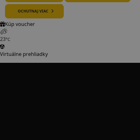
OCHUTNAJ VIAC
Kúp voucher
23
°C
Virtuálne prehliadky