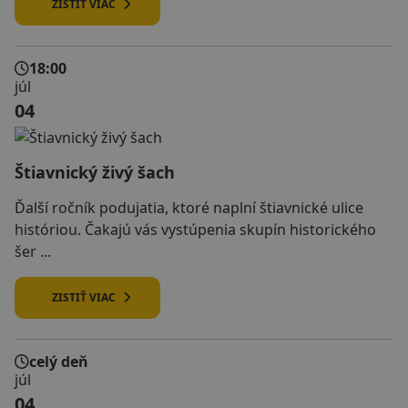
ZISTIŤ VIAC
18:00
júl
04
Štiavnický živý šach
Ďalší ročník podujatia, ktoré naplní štiavnické ulice
históriou. Čakajú vás vystúpenia skupín historického
šer ...
ZISTIŤ VIAC
celý deň
júl
04