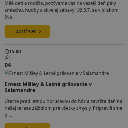
Milé deti a rodičia, pozývame vás na veselý deň plný
smiechu, hudby a skvelej zábavy! Už 3.7. sa v blízkom
Svä ...
ZISTIŤ VIAC
15:00
júl
04
Ernest Mišley & Letné grilovanie v
Salamandre
Utečte pred letnou horúčavou do hôr a zavŕšte deň na
našej terase zážitkom pre všetky zmysly. Pripravili sme
p ...