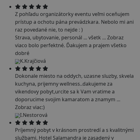
Z pohľadu organizátorky eventu veľmi oceňujem
prístup a ochotu pána prevádzkara. Nebolo mi ani
raz povedané nie, to nejde : )
Strava, ubytovanie, personál ... všetk
...
Zobraz
viac
o bolo perfektné. Ďakujem a prajem všetko
dobré
K.Krajčiová
Dokonale miesto na oddych, uzasne sluzby, skvela
kuchyna, prijemny wellness..dakujeme za
vikendovy pobyt,urcite sa k Vam vratime a
doporucime svojim kamaratom a znamym
...
Zobraz viac
:)
I.Nestorová
Príjemný pobyt v krásnom prostredí a s kvalitnými
službami. Hotel Salamandra je zasadený v