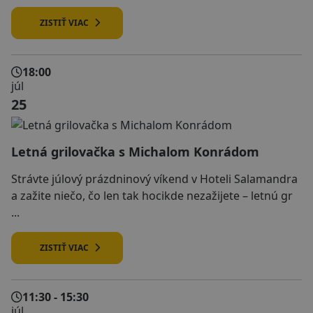
ZISTIŤ VIAC
18:00
júl
25
Letná grilovačka s Michalom Konrádom
Strávte júlový prázdninový víkend v Hoteli Salamandra
a zažite niečo, čo len tak hocikde nezažijete – letnú gr
...
ZISTIŤ VIAC
11:30 - 15:30
júl