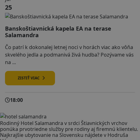
25
Banskoštiavnická kapela EA na terase
Salamandra
Čo patrí k dokonalej letnej noci v horách viac ako vôňa
skvelého jedla a podmanivá živá hudba? Pozývame vás
na ...
ZISTIŤ VIAC
18:00
Rodinný Hotel Salamandra v srdci Štiavnických vrchov
ponúka prvotriedne služby pre rodiny aj firemnú klientelu.
Najkrajšie ubytovanie na Slovensku nájdete v Hodruša