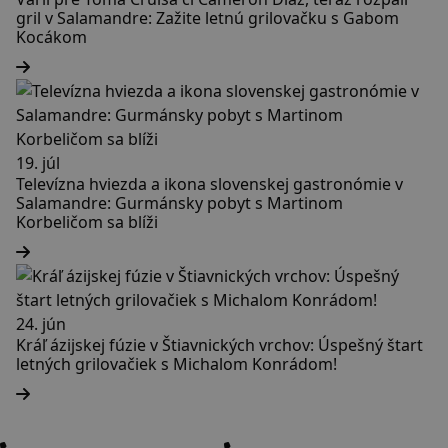
gril v Salamandre: Zažite letnú grilovačku s Gabom
Kocákom
19. júl
Televízna hviezda a ikona slovenskej gastronómie v
Salamandre: Gurmánsky pobyt s Martinom
Korbeličom sa blíži
24. jún
Kráľ ázijskej fúzie v Štiavnických vrchov: Úspešný štart
letných grilovačiek s Michalom Konrádom!