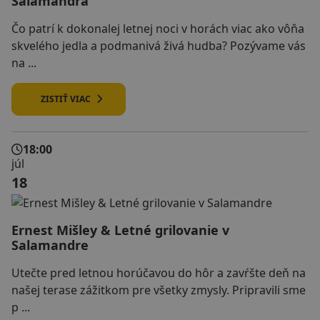
Salamandra
Čo patrí k dokonalej letnej noci v horách viac ako vôňa
skvelého jedla a podmanivá živá hudba? Pozývame vás
na ...
ZISTIŤ VIAC
18:00
júl
18
Ernest Mišley & Letné grilovanie v
Salamandre
Utečte pred letnou horúčavou do hôr a zavŕšte deň na
našej terase zážitkom pre všetky zmysly. Pripravili sme
p ...