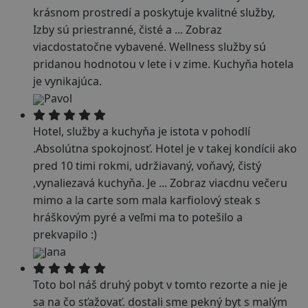
krásnom prostredí a poskytuje kvalitné služby,
Izby sú priestranné, čisté a
...
Zobraz
viac
dostatočne vybavené. Wellness služby sú
pridanou hodnotou v lete i v zime. Kuchyňa hotela
je vynikajúca.
Pavol
Hotel, služby a kuchyňa je istota v pohodlí
.Absolútna spokojnosť. Hotel je v takej kondícii ako
pred 10 timi rokmi, udržiavaný, voňavý, čistý
,vynaliezavá kuchyňa. Je
...
Zobraz viac
dnu večeru
mimo a la carte som mala karfiolový steak s
hráškovým pyré a veľmi ma to potešilo a
prekvapilo :)
Jana
Toto bol náš druhý pobyt v tomto rezorte a nie je
sa na čo sťažovať. dostali sme pekný byt s malým