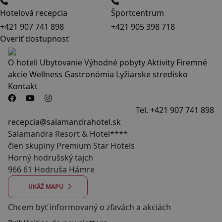
Hotelová recepcia
Športcentrum
+421 907 741 898
+421 905 398 718
Overiť dostupnosť
O hoteli
Ubytovanie
Výhodné pobyty
Aktivity
Firemné
akcie
Wellness
Gastronómia
Lyžiarske stredisko
Kontakt
Tel. +421 907 741 898
recepcia@salamandrahotel.sk
Salamandra Resort & Hotel****
člen skupiny Premium Star Hotels
Horný hodrušský tajch
966 61 Hodruša Hámre
UKÁŽ MAPU
Chcem byť informovaný o zľavách a akciách