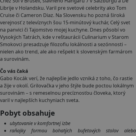
Chez Soi v Bruseli, slávneho Hangaru 7 v Salzburgu a De
Librije v Holandsku. Varil pre svetové celebrity ako Tom
Cruise či Cameron Diaz. Na Slovensku ho pozná široká
verejnosť z televíznych šou 15-minútový kuchár, Celý svet
na panvici či Tajomstvo mojej kuchyne. Dnes pôsobí vo
Vysokých Tatrách, kde v reštaurácii Culinarium v Starom
Smokovci presadzuje filozofiu lokálnosti a sezónnosti –
nielen ako trend, ale ako rešpekt k slovenským farmárom
a surovinám.
Čo vás čaká
Gabo Kocák verí, že najlepšie jedlo vzniká z toho, čo rastie
a žije v okolí. Grilovačka v jeho štýle bude poctou lokálnym
surovinám – s remeselnou precíznosťou človeka, ktorý
varil v najlepších kuchyniach sveta.
Pobyt obsahuje
ubytovanie v komfortnej izbe
raňajky formou bohatých bufetových stolov alebo