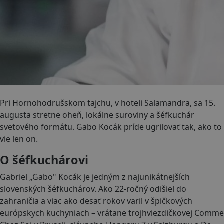
Pri Hornohodrušskom tajchu, v hoteli Salamandra, sa 15.
augusta stretne oheň, lokálne suroviny a šéfkuchár
svetového formátu. Gabo Kocák príde ugrilovať tak, ako to
vie len on.
O šéfkuchárovi
Gabriel „Gabo" Kocák je jedným z najunikátnejších
slovenských šéfkuchárov. Ako 22-ročný odišiel do
zahraničia a viac ako desať rokov varil v špičkových
európskych kuchyniach – vrátane trojhviezdičkovej Comme