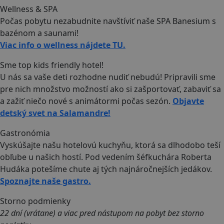
Wellness & SPA
Počas pobytu nezabudnite navštíviť naše SPA Banesium s
bazénom a saunami!
Viac info o wellness nájdete TU.
Sme top kids friendly hotel!
U nás sa vaše deti rozhodne nudiť nebudú! Pripravili sme
pre nich množstvo možností ako si zašportovať, zabaviť sa
a zažiť niečo nové s animátormi počas sezón.
Objavte
detský svet na Salamandre!
Gastronómia
Vyskúšajte našu hotelovú kuchyňu, ktorá sa dlhodobo teší
obľube u našich hostí. Pod vedením šéfkuchára Roberta
Hudáka potešíme chute aj tých najnáročnejších jedákov.
Spoznajte naše gastro.
Storno podmienky
22 dní (vrátane) a viac pred nástupom na pobyt bez storno