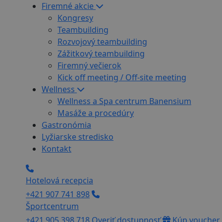
Firemné akcie
Kongresy
Teambuilding
Rozvojový teambuilding
Zážitkový teambuilding
Firemný večierok
Kick off meeting / Off-site meeting
Wellness
Wellness a Spa centrum Banensium
Masáže a procedúry
Gastronómia
Lyžiarske stredisko
Kontakt
Hotelová recepcia
+421 907 741 898
Športcentrum
+421 905 398 718
Overiť dostupnosť
Kúp voucher