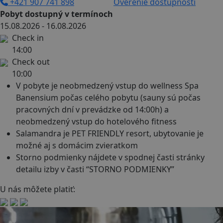
+421 907 741 898
Overenie dostupnosti
Pobyt dostupný v termínoch
15.08.2026 - 16.08.2026
Check in
14:00
Check out
10:00
V pobyte je neobmedzený vstup do wellness Spa
Banensium počas celého pobytu (sauny sú počas
pracovných dní v prevádzke od 14:00h) a
neobmedzený vstup do hotelového fitness
Salamandra je PET FRIENDLY resort, ubytovanie je
možné aj s domácim zvieratkom
Storno podmienky nájdete v spodnej časti stránky
detailu izby v časti “STORNO PODMIENKY”
U nás môžete platiť: