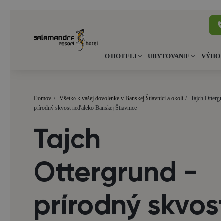
O HOTELI
UBYTOVANIE
VÝHO
Domov
/
Všetko k vašej dovolenke v Banskej Štiavnici a okolí
/
Tajch Otterg
prírodný skvost neďaleko Banskej Štiavnice
Tajch
Ottergrund -
prírodný skvos