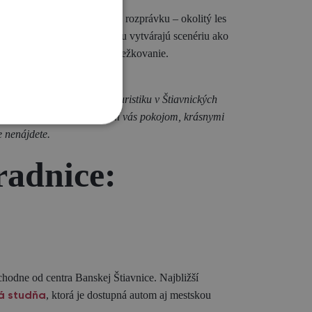
 V zime sa mení na zasneženú rozprávku – okolitý les
 jazera a pohľad na Kalváriu vytvárajú scenériu ako
ročné zimné prechádzky či bežkovanie.
bo hľadáte nové miesta na turistiku v Štiavnických
d do svojho itinerára. Odmení vás pokojom, krásnymi
e nenájdete.
radnice:
hodne od centra Banskej Štiavnice. Najbližší
, ktorá je dostupná autom aj mestskou
á studňa