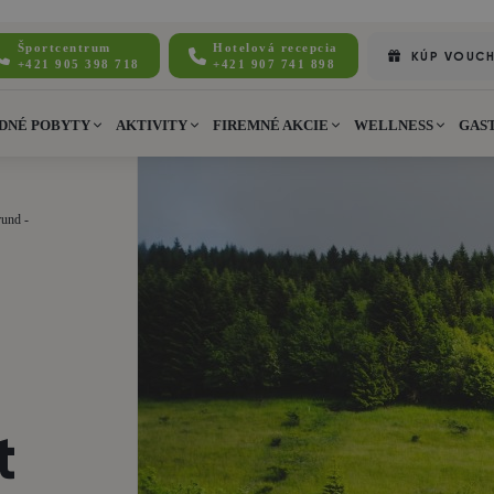
Športcentrum
Hotelová recepcia
KÚP VOUC
+421 905 398 718
+421 907 741 898
DNÉ POBYTY
AKTIVITY
FIREMNÉ AKCIE
WELLNESS
GAS
rund -
t