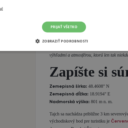
Ottergrund stojí za návštevu nielen v lete.
NÉ
pokrytý bielym závojom, zamrznutá hladina
z pohľadnice. Okolie je vhodné aj na nená
PRIJAŤ VŠETKO
Odporúčanie:
Ak plánujete výlet do Banskej Štiavnice ale
ZOBRAZIŤ PODROBNOSTI
vrchoch, určite si zapíšte tajch Ottergrun
výhľadmi a atmosférou, ktorú len tak niekd
Zapíšte si sú
48.4608° N
Zemepisná šírka:
18.9194° E
Zemepisná dĺžka:
801 m n. m.
Nadmorská výška:
Tajch sa nachádza približne 3 km severovýc
východiskový bod pre turistiku je
Červen