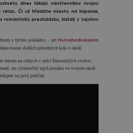
zkvetu dnes lákajú návštevníkov svojou
 relax. Či už hľadáte miesto na kúpanie,
a romantickú prechádzku, každý z tajchov
ednom z týchto pokladov – pri
Hornohodrušskom
bjavovanie ďalších prírodných krás v okolí.
ie miesto na oddych v srdci Štiavnických vrchov,
o malý, no výnimočný tajch ponúka vo svojom okolí
amilujete na prvý pohľad.