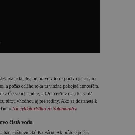
tevované tajchy, no práve v tom spočíva jeho čaro.
. a počas celého roka tu vládne pokojná atmosféra.
čke z Červenej studne, takže návšteva tajchu sa dá
ou túrou vhodnou aj pre rodiny. Ako sa dostanete k
 článku
Na cykloturistiku zo Salamandry
.
ovo čistá voda
na banskoštiavnickú Kalváriu. Ak prídete počas