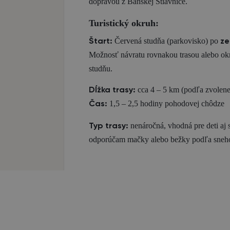
dopravou z Banskej Štiavnice.
Turistický okruh:
Červená studňa (parkovisko) po
Štart:
ze
Možnosť návratu rovnakou trasou alebo o
studňu.
cca 4 – 5 km (podľa zvolenej
Dĺžka trasy:
1,5 – 2,5 hodiny pohodovej chôdze
Čas:
nenáročná, vhodná pre deti aj st
Typ trasy:
odporúčam mačky alebo bežky podľa sneh