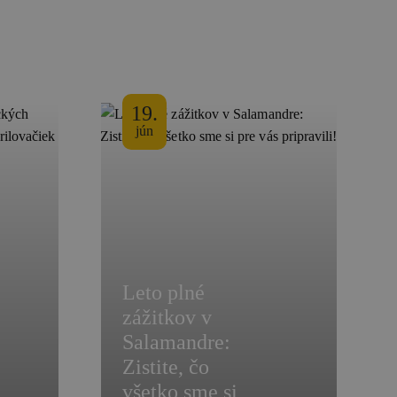
19.
jún
Leto plné
zážitkov v
Salamandre:
Zistite, čo
všetko sme si