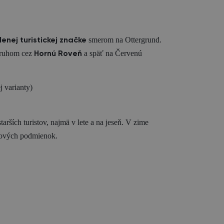
smerom na Ottergrund.
lenej turistickej značke
kruhom cez
a späť na Červenú
Hornú Roveň
 varianty)
arších turistov, najmä v lete a na jeseň. V zime
ových podmienok.