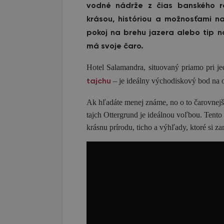
vodné nádrže z čias banského ro
krásou, históriou a možnosťami na
pokoj na brehu jazera alebo tip n
má svoje čaro.
Hotel Salamandra, situovaný priamo pri j
– je ideálny východiskový bod na o
tajchu
Ak hľadáte menej známe, no o to čarovnejš
tajch Ottergrund je ideálnou voľbou. Tent
krásnu prírodu, ticho a výhľady, ktoré si z