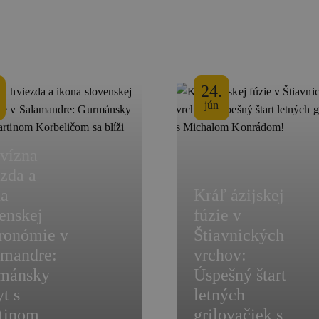
24.
jún
evízna
zda a
na
Kráľ ázijskej
enskej
fúzie v
tronómie v
Štiavnických
amandre:
vrchov:
mánsky
Úspešný štart
t s
letných
tinom
grilovačiek s