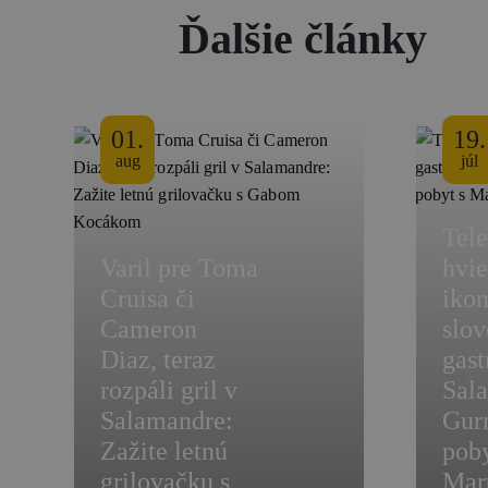
Ďalšie články
01.
19.
aug
júl
Tel
Varil pre Toma
hvie
Cruisa či
iko
Cameron
slov
Diaz, teraz
gas
rozpáli gril v
Sal
Salamandre:
Gur
Zažite letnú
poby
grilovačku s
Mar